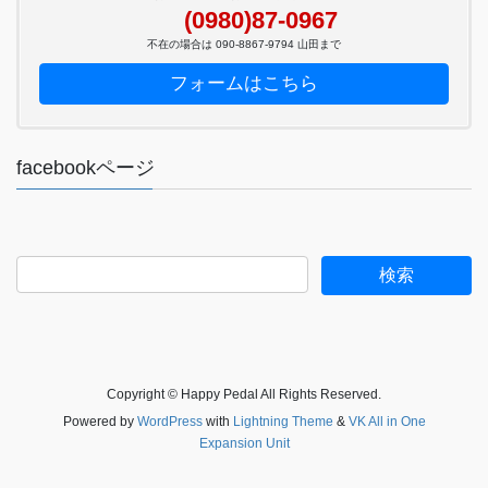
(0980)87-0967
不在の場合は 090-8867-9794 山田まで
フォームはこちら
facebookページ
Copyright © Happy Pedal All Rights Reserved.
Powered by
WordPress
with
Lightning Theme
&
VK All in One
Expansion Unit