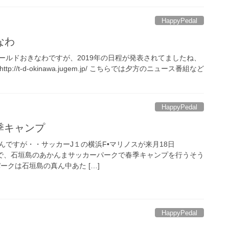
HappyPedal
なわ
ールドおきなわですが、2019年の日程が発表されてましたね、
p://t-d-okinawa.jugem.jp/ こちらでは夕方のニュース番組など
HappyPedal
季キャンプ
ですが・・サッカーJ１の横浜F•マリノスが来月18日
27日まで、石垣島のあかんまサッカーパークで春季キャンプを行うそう
ークは石垣島の真ん中あた […]
HappyPedal