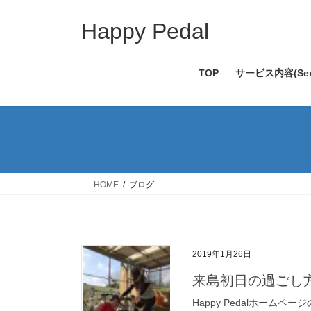
コ
ナ
ン
ビ
Happy Pedal
テ
ゲ
ン
ー
TOP
サービス内容(Serv
ツ
シ
へ
ョ
ス
ン
キ
に
ッ
移
プ
動
HOME
ブログ
2019年1月26日
来島初日の過ごし
Happy Pedalホー