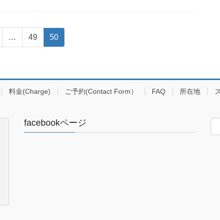
固
固
…
49
50
定
定
ペ
ペ
ー
ー
ジ
ジ
料金(Charge)
ご予約(Contact Form）
FAQ
所在地
facebookページ