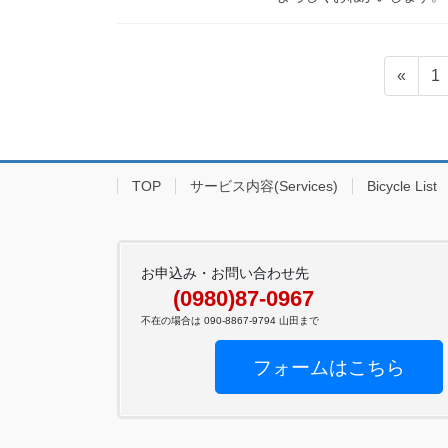
投
固
«
1
稿
定
ペ
の
ー
ペ
ジ
TOP
サービス内容(Services)
Bicycle List
ー
ジ
送
お申込み・お問い合わせ先
(0980)87-0967
り
不在の場合は 090-8867-9794 山田まで
フォームはこちら