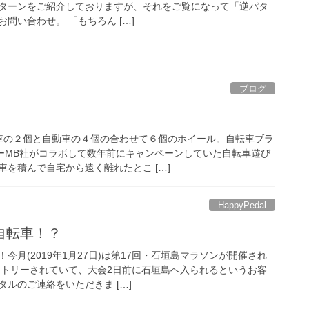
ターンをご紹介しておりますが、それをご覧になって「逆パタ
問い合わせ。 「もちろん […]
ブログ
車の２個と自動車の４個の合わせて６個のホイール。自転車ブラ
ーMB社がコラボして数年前にキャンペーンしていた自転車遊び
を積んで自宅から遠く離れたとこ […]
HappyPedal
自転車！？
今月(2019年1月27日)は第17回・石垣島マラソンが開催され
ントリーされていて、大会2日前に石垣島へ入られるというお客
ルのご連絡をいただきま […]