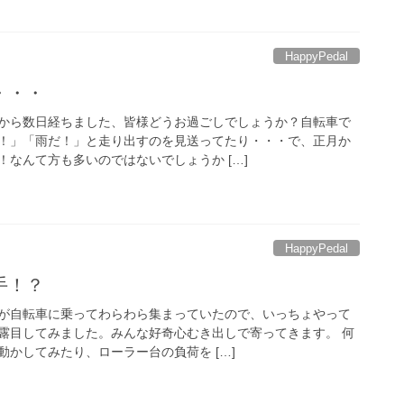
HappyPedal
・・・
から数日経ちました、皆様どうお過ごしでしょうか？自転車で
！」「雨だ！」と走り出すのを見送ってたり・・・で、正月か
なんて方も多いのではないでしょうか […]
HappyPedal
手！？
が自転車に乗ってわらわら集まっていたので、いっちょやって
露目してみました。みんな好奇心むき出しで寄ってきます。 何
かしてみたり、ローラー台の負荷を […]