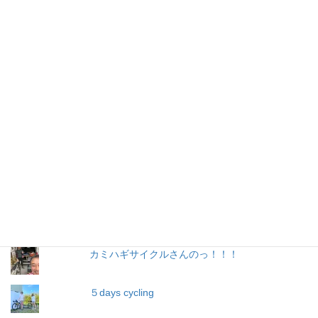
レッツ エンジョイ グラベルロード！
バーテープのリサイクル
グラベル遊びぃ〜
11月ですけど・・暑い日もあります！
No グルメ No サイクリング No.40（五升庵）
リピート8回目！
カミハギサイクルさんのっ！！！
５days cycling