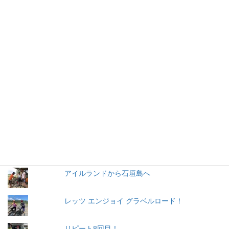
グラベル遊びぃ〜
11月ですけど・・暑い日もあります！
No グルメ No サイクリング No.40（五升庵）
バーテープのリサイクル
一緒に走っちゃお〜う
かりゆしウェアで登場
アイルランドから石垣島へ
レッツ エンジョイ グラベルロード！
リピート8回目！