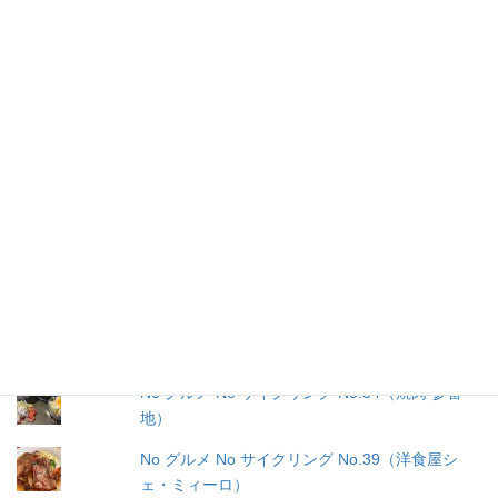
郊外サイクリングをお楽しみください
最終日はグルメライドするのだ！
四次元ポケット〜？
スピードセンサーかと思ったら・・・!!!
石垣島＝エコロード？！
帰ってきたホテルマン！？
No グルメ No サイクリング No.34（焼肉 参番
地）
No グルメ No サイクリング No.39（洋食屋シ
ェ・ミィーロ）