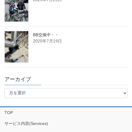
BB交換中・・
2025年7月19日
アーカイブ
ア
ー
カ
イ
TOP
ブ
サービス内容(Services)