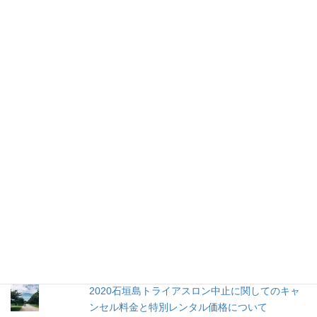
人気の投稿とページ
郊外サイクリングをお楽しみください
最終日はグルメライドするのだ！
四次元ポケット〜？
帰ってきたホテルマン！？
No グルメ No サイクリング No.34（焼肉 参番
地）
No グルメ No サイクリング No.39（洋食屋シ
ェ・ミィーロ）
2020石垣島トライアスロン中止に関してのキャ
ンセル料金と特別レンタル価格について