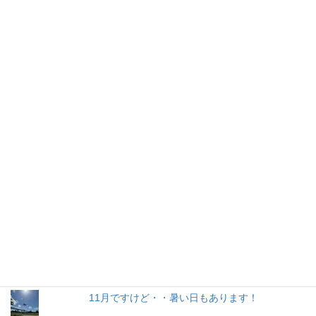
人気の投稿とページ
2020石垣島トライアスロン中止に関してのキャ
ンセル料金と特別レンタル価格について
トライアスロンに向けて・・・既に下見！！
No グルメ No サイクリング No.39（洋食屋シ
ェ・ミィーロ）
リポートの取材に石垣島へ！
スイスからの留学生
グラベル遊びぃ〜
11月ですけど・・暑い日もあります！